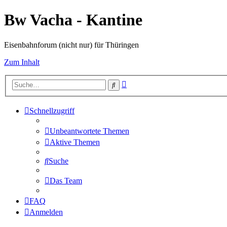
Bw Vacha - Kantine
Eisenbahnforum (nicht nur) für Thüringen
Zum Inhalt
Erweiterte
Suche
Suche
Schnellzugriff
Unbeantwortete Themen
Aktive Themen
Suche
Das Team
FAQ
Anmelden