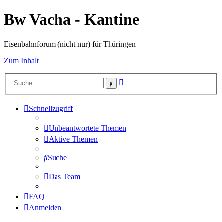
Bw Vacha - Kantine
Eisenbahnforum (nicht nur) für Thüringen
Zum Inhalt
Erweiterte
Suche
Suche
Schnellzugriff
Unbeantwortete Themen
Aktive Themen
Suche
Das Team
FAQ
Anmelden