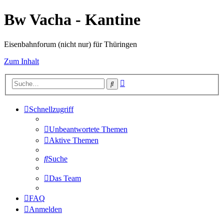
Bw Vacha - Kantine
Eisenbahnforum (nicht nur) für Thüringen
Zum Inhalt
Erweiterte
Suche
Suche
Schnellzugriff
Unbeantwortete Themen
Aktive Themen
Suche
Das Team
FAQ
Anmelden