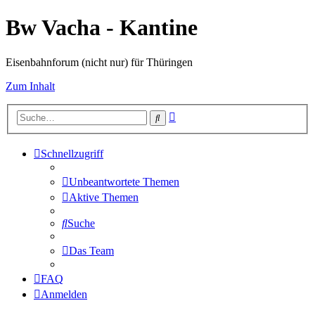
Bw Vacha - Kantine
Eisenbahnforum (nicht nur) für Thüringen
Zum Inhalt
Erweiterte
Suche
Suche
Schnellzugriff
Unbeantwortete Themen
Aktive Themen
Suche
Das Team
FAQ
Anmelden