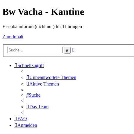
Bw Vacha - Kantine
Eisenbahnforum (nicht nur) für Thüringen
Zum Inhalt
Erweiterte
Suche
Suche
Schnellzugriff
Unbeantwortete Themen
Aktive Themen
Suche
Das Team
FAQ
Anmelden