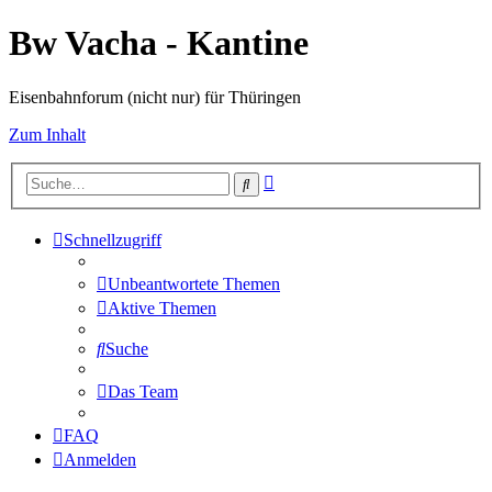
Bw Vacha - Kantine
Eisenbahnforum (nicht nur) für Thüringen
Zum Inhalt
Erweiterte
Suche
Suche
Schnellzugriff
Unbeantwortete Themen
Aktive Themen
Suche
Das Team
FAQ
Anmelden