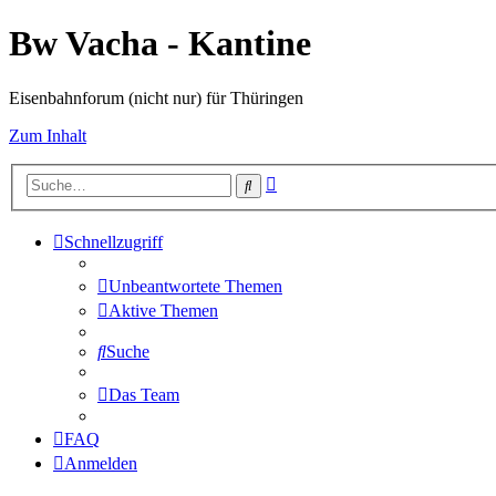
Bw Vacha - Kantine
Eisenbahnforum (nicht nur) für Thüringen
Zum Inhalt
Erweiterte
Suche
Suche
Schnellzugriff
Unbeantwortete Themen
Aktive Themen
Suche
Das Team
FAQ
Anmelden