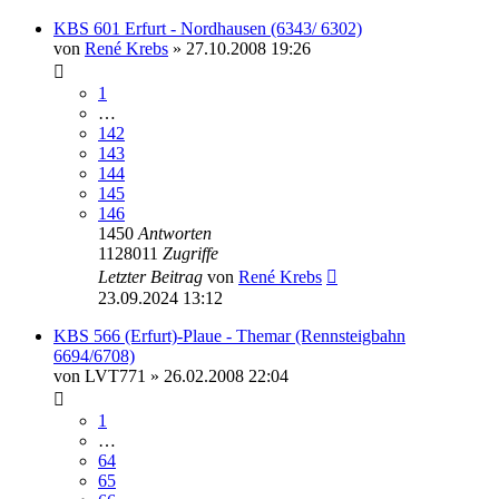
KBS 601 Erfurt - Nordhausen (6343/ 6302)
von
René Krebs
» 27.10.2008 19:26
1
…
142
143
144
145
146
1450
Antworten
1128011
Zugriffe
Letzter Beitrag
von
René Krebs
23.09.2024 13:12
KBS 566 (Erfurt)-Plaue - Themar (Rennsteigbahn
6694/6708)
von
LVT771
» 26.02.2008 22:04
1
…
64
65