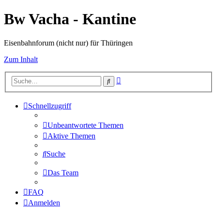
Bw Vacha - Kantine
Eisenbahnforum (nicht nur) für Thüringen
Zum Inhalt
Erweiterte
Suche
Suche
Schnellzugriff
Unbeantwortete Themen
Aktive Themen
Suche
Das Team
FAQ
Anmelden