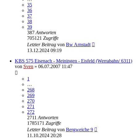
35
36
37
38
39
387
Antworten
705121
Zugriffe
Letzter Beitrag
von
Bw Arnstadt
13.12.2024 09:19
KBS 575 Eisenach - Meiningen - Eisfeld (Werrabahn/ 6311)
von
Sven
» 06.07.2007 11:47
1
…
268
269
270
271
272
2711
Antworten
1785171
Zugriffe
Letzter Beitrag
von
Bergweiche 9
11.10.2024 20:28