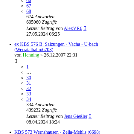
66
67
68
674
Antworten
605060
Zugriffe
Letzter Beitrag
von
AlexVR6
27.05.2024 06:25
ex KBS 576 B. Salzungen - Vacha - U-bach
(Werratalbahn/6703)
von
Henning
» 26.12.2007 22:31
1
…
30
31
32
33
34
334
Antworten
439232
Zugriffe
Letzter Beitrag
von
Jens Gießler
08.04.2024 18:24
KBS 573 Wernshausen - Zella-Mehlis (6698)