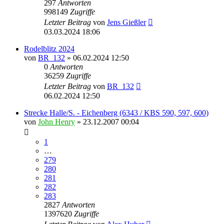
297
Antworten
998149
Zugriffe
Letzter Beitrag
von
Jens Gießler
03.03.2024 18:06
Rodelblitz 2024
von
BR_132
» 06.02.2024 12:50
0
Antworten
36259
Zugriffe
Letzter Beitrag
von
BR_132
06.02.2024 12:50
Strecke Halle/S. - Eichenberg (6343 / KBS 590, 597, 600)
von
John Henry
» 23.12.2007 00:04
1
…
279
280
281
282
283
2827
Antworten
1397620
Zugriffe