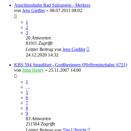
Anschlussbahn Bad Salzungen - Merkers
von
Jens Gießler
» 08.07.2011 08:02
1
2
3
20
Antworten
81911
Zugriffe
Letzter Beitrag
von
Jens Gießler
24.12.2020 14:32
KBS 594 Straußfurt - Großheringen (Pfefferminzbahn/ 6721)
von
John Henry
» 25.11.2007 14:00
1
…
5
6
7
8
9
83
Antworten
211584
Zugriffe
Letzter Beitrag
von
Tim Ulbricht