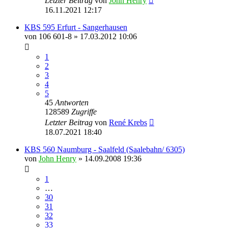
Letzter Beitrag
von
John Henry
16.11.2021 12:17
KBS 595 Erfurt - Sangerhausen
von
106 601-8
» 17.03.2012 10:06
1
2
3
4
5
45
Antworten
128589
Zugriffe
Letzter Beitrag
von
René Krebs
18.07.2021 18:40
KBS 560 Naumburg - Saalfeld (Saalebahn/ 6305)
von
John Henry
» 14.09.2008 19:36
1
…
30
31
32
33