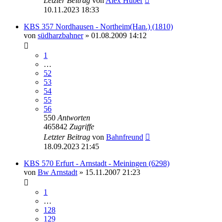
Letzter Beitrag
von
Alex Huber
10.11.2023 18:33
KBS 357 Nordhausen - Northeim(Han.) (1810)
von
südharzbahner
» 01.08.2009 14:12
1
…
52
53
54
55
56
550
Antworten
465842
Zugriffe
Letzter Beitrag
von
Bahnfreund
18.09.2023 21:45
KBS 570 Erfurt - Arnstadt - Meiningen (6298)
von
Bw Arnstadt
» 15.11.2007 21:23
1
…
128
129