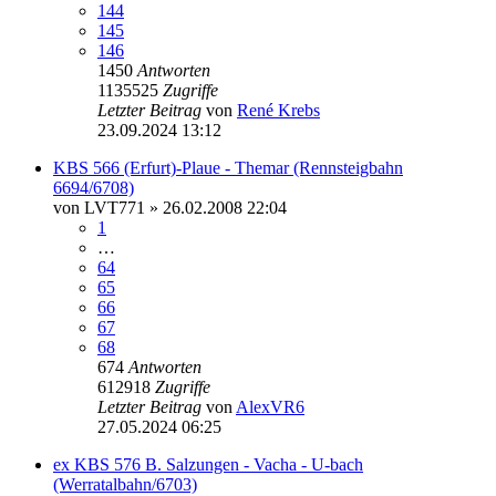
144
145
146
1450
Antworten
1135525
Zugriffe
Letzter Beitrag
von
René Krebs
23.09.2024 13:12
KBS 566 (Erfurt)-Plaue - Themar (Rennsteigbahn
6694/6708)
von
LVT771
» 26.02.2008 22:04
1
…
64
65
66
67
68
674
Antworten
612918
Zugriffe
Letzter Beitrag
von
AlexVR6
27.05.2024 06:25
ex KBS 576 B. Salzungen - Vacha - U-bach
(Werratalbahn/6703)