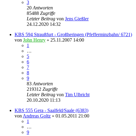
3
20
Antworten
85488
Zugriffe
Letzter Beitrag
von
Jens Gießler
24.12.2020 14:32
KBS 594 Straußfurt - Großheringen (Pfefferminzbahn/ 6721)
von
John Henry
» 25.11.2007 14:00
1
…
5
6
7
8
9
83
Antworten
219312
Zugriffe
Letzter Beitrag
von
Tim Ulbricht
20.10.2020 11:13
KBS 555 Gera - Saalfeld/Saale (6383)
von
Andreas Goltz
» 01.05.2011 21:00
1
…
9