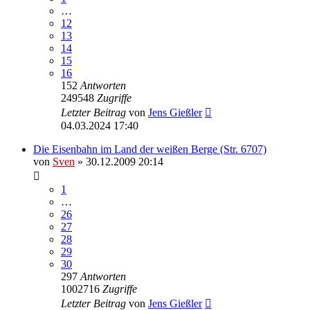
…
12
13
14
15
16
152
Antworten
249548
Zugriffe
Letzter Beitrag
von
Jens Gießler
04.03.2024 17:40
Die Eisenbahn im Land der weißen Berge (Str. 6707)
von
Sven
» 30.12.2009 20:14
1
…
26
27
28
29
30
297
Antworten
1002716
Zugriffe
Letzter Beitrag
von
Jens Gießler