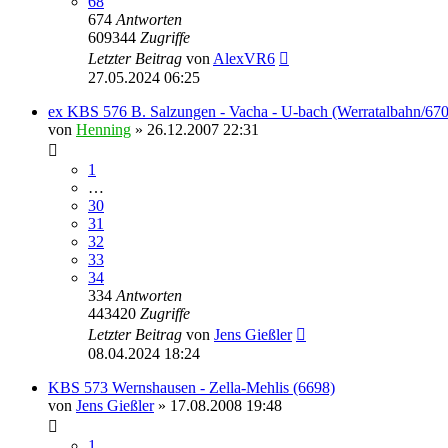
68
674
Antworten
609344
Zugriffe
Letzter Beitrag
von
AlexVR6
27.05.2024 06:25
ex KBS 576 B. Salzungen - Vacha - U-bach (Werratalbahn/67
von
Henning
» 26.12.2007 22:31
1
…
30
31
32
33
34
334
Antworten
443420
Zugriffe
Letzter Beitrag
von
Jens Gießler
08.04.2024 18:24
KBS 573 Wernshausen - Zella-Mehlis (6698)
von
Jens Gießler
» 17.08.2008 19:48
1