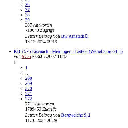
36
37
38
39
387
Antworten
710640
Zugriffe
Letzter Beitrag
von
Bw Arnstadt
13.12.2024 09:19
KBS 575 Eisenach - Meiningen - Eisfeld (Werrabahn/ 6311)
von
Sven
» 06.07.2007 11:47
1
…
268
269
270
271
272
2711
Antworten
1789459
Zugriffe
Letzter Beitrag
von
Bergweiche 9
11.10.2024 20:28