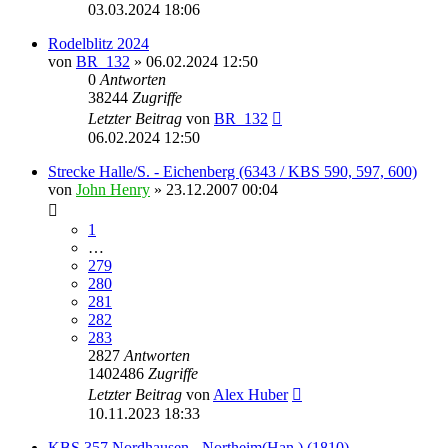
03.03.2024 18:06
Rodelblitz 2024
von
BR_132
» 06.02.2024 12:50
0
Antworten
38244
Zugriffe
Letzter Beitrag
von
BR_132
06.02.2024 12:50
Strecke Halle/S. - Eichenberg (6343 / KBS 590, 597, 600)
von
John Henry
» 23.12.2007 00:04
1
…
279
280
281
282
283
2827
Antworten
1402486
Zugriffe
Letzter Beitrag
von
Alex Huber
10.11.2023 18:33
KBS 357 Nordhausen - Northeim(Han.) (1810)