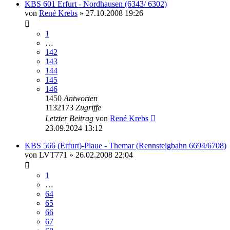
KBS 601 Erfurt - Nordhausen (6343/ 6302)
von
René Krebs
» 27.10.2008 19:26
1
…
142
143
144
145
146
1450
Antworten
1132173
Zugriffe
Letzter Beitrag
von
René Krebs
23.09.2024 13:12
KBS 566 (Erfurt)-Plaue - Themar (Rennsteigbahn 6694/6708)
von
LVT771
» 26.02.2008 22:04
1
…
64
65
66
67