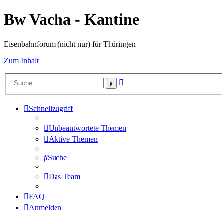
Bw Vacha - Kantine
Eisenbahnforum (nicht nur) für Thüringen
Zum Inhalt
Erweiterte
Suche
Suche
Schnellzugriff
Unbeantwortete Themen
Aktive Themen
Suche
Das Team
FAQ
Anmelden