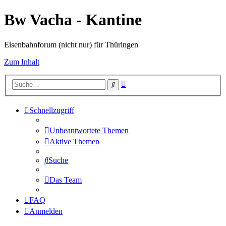
Bw Vacha - Kantine
Eisenbahnforum (nicht nur) für Thüringen
Zum Inhalt
Erweiterte
Suche
Suche
Schnellzugriff
Unbeantwortete Themen
Aktive Themen
Suche
Das Team
FAQ
Anmelden