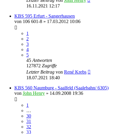
Letzter Beitrag
von
John Henry
16.11.2021 12:17
KBS 595 Erfurt - Sangerhausen
von
106 601-8
» 17.03.2012 10:06
1
2
3
4
5
45
Antworten
127872
Zugriffe
Letzter Beitrag
von
René Krebs
18.07.2021 18:40
KBS 560 Naumburg - Saalfeld (Saalebahn/ 6305)
von
John Henry
» 14.09.2008 19:36
1
…
30
31
32
33