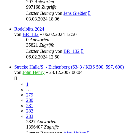
297
Antworten
997168
Zugriffe
Letzter Beitrag
von
Jens Gießler
03.03.2024 18:06
Rodelblitz 2024
von
BR_132
» 06.02.2024 12:50
0
Antworten
35821
Zugriffe
Letzter Beitrag
von
BR_132
06.02.2024 12:50
Strecke Halle/S. - Eichenberg (6343 / KBS 590, 597, 600)
von
John Henry
» 23.12.2007 00:04
1
…
279
280
281
282
283
2827
Antworten
1396407
Zugriffe