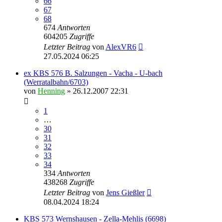
66
67
68
674
Antworten
604205
Zugriffe
Letzter Beitrag
von
AlexVR6
27.05.2024 06:25
ex KBS 576 B. Salzungen - Vacha - U-bach
(Werratalbahn/6703)
von
Henning
» 26.12.2007 22:31
1
…
30
31
32
33
34
334
Antworten
438268
Zugriffe
Letzter Beitrag
von
Jens Gießler
08.04.2024 18:24
KBS 573 Wernshausen - Zella-Mehlis (6698)