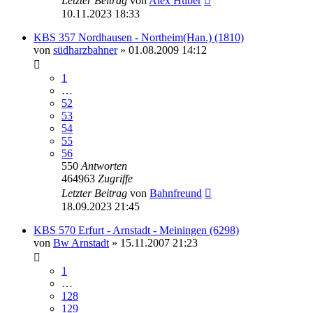
Letzter Beitrag
von
Alex Huber
10.11.2023 18:33
KBS 357 Nordhausen - Northeim(Han.) (1810)
von
südharzbahner
» 01.08.2009 14:12
1
…
52
53
54
55
56
550
Antworten
464963
Zugriffe
Letzter Beitrag
von
Bahnfreund
18.09.2023 21:45
KBS 570 Erfurt - Arnstadt - Meiningen (6298)
von
Bw Arnstadt
» 15.11.2007 21:23
1
…
128
129