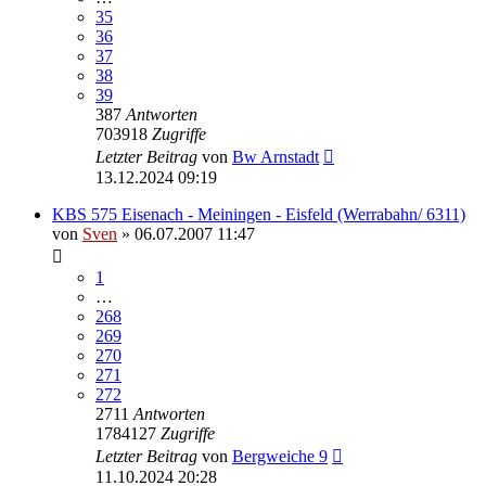
35
36
37
38
39
387
Antworten
703918
Zugriffe
Letzter Beitrag
von
Bw Arnstadt
13.12.2024 09:19
KBS 575 Eisenach - Meiningen - Eisfeld (Werrabahn/ 6311)
von
Sven
» 06.07.2007 11:47
1
…
268
269
270
271
272
2711
Antworten
1784127
Zugriffe
Letzter Beitrag
von
Bergweiche 9
11.10.2024 20:28