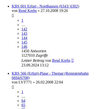
KBS 601 Erfurt - Nordhausen (6343/ 6302)
von
René Krebs
» 27.10.2008 19:26
1
…
142
143
144
145
146
1450
Antworten
1127010
Zugriffe
Letzter Beitrag
von
René Krebs
23.09.2024 13:12
KBS 566 (Erfurt)-Plaue - Themar (Rennsteigbahn
6694/6708)
von
LVT771
» 26.02.2008 22:04
1
…
64
65