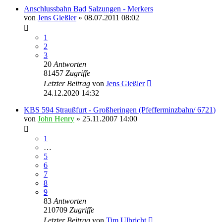
Anschlussbahn Bad Salzungen - Merkers
von
Jens Gießler
» 08.07.2011 08:02
1
2
3
20
Antworten
81457
Zugriffe
Letzter Beitrag
von
Jens Gießler
24.12.2020 14:32
KBS 594 Straußfurt - Großheringen (Pfefferminzbahn/ 6721)
von
John Henry
» 25.11.2007 14:00
1
…
5
6
7
8
9
83
Antworten
210709
Zugriffe
Letzter Beitrag
von
Tim Ulbricht