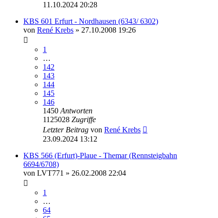
11.10.2024 20:28
KBS 601 Erfurt - Nordhausen (6343/ 6302)
von
René Krebs
» 27.10.2008 19:26
1
…
142
143
144
145
146
1450
Antworten
1125028
Zugriffe
Letzter Beitrag
von
René Krebs
23.09.2024 13:12
KBS 566 (Erfurt)-Plaue - Themar (Rennsteigbahn
6694/6708)
von
LVT771
» 26.02.2008 22:04
1
…
64