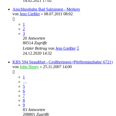
14.02.2021 17:02
Anschlussbahn Bad Salzungen - Merkers
von
Jens Gießler
» 08.07.2011 08:02
1
2
3
20
Antworten
80514
Zugriffe
Letzter Beitrag
von
Jens Gießler
24.12.2020 14:32
KBS 594 Straußfurt - Großheringen (Pfefferminzbahn/ 6721)
von
John Henry
» 25.11.2007 14:00
1
…
5
6
7
8
9
83
Antworten
208801
Zugriffe