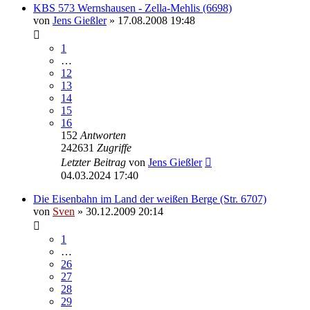
KBS 573 Wernshausen - Zella-Mehlis (6698)
von
Jens Gießler
» 17.08.2008 19:48
1
…
12
13
14
15
16
152
Antworten
242631
Zugriffe
Letzter Beitrag
von
Jens Gießler
04.03.2024 17:40
Die Eisenbahn im Land der weißen Berge (Str. 6707)
von
Sven
» 30.12.2009 20:14
1
…
26
27
28
29