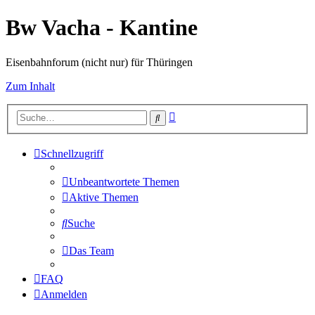
Bw Vacha - Kantine
Eisenbahnforum (nicht nur) für Thüringen
Zum Inhalt
Erweiterte
Suche
Suche
Schnellzugriff
Unbeantwortete Themen
Aktive Themen
Suche
Das Team
FAQ
Anmelden