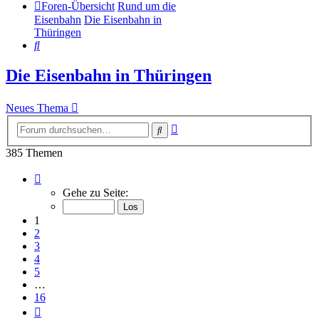
Foren-Übersicht
Rund um die
Eisenbahn
Die Eisenbahn in
Thüringen
Suche
Die Eisenbahn in Thüringen
Neues Thema
Erweiterte
Suche
Suche
385 Themen
Seite
1
Gehe zu Seite:
von
16
1
2
3
4
5
…
16
Nächste