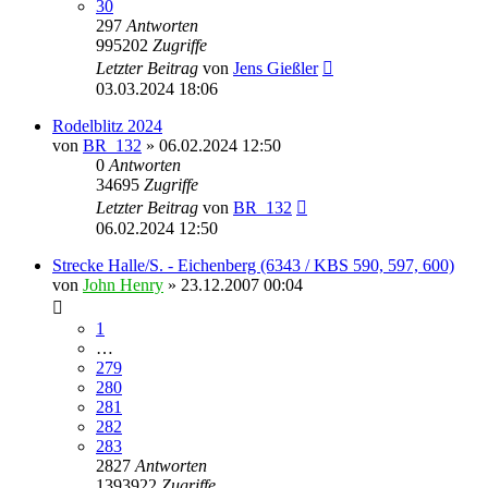
30
297
Antworten
995202
Zugriffe
Letzter Beitrag
von
Jens Gießler
03.03.2024 18:06
Rodelblitz 2024
von
BR_132
» 06.02.2024 12:50
0
Antworten
34695
Zugriffe
Letzter Beitrag
von
BR_132
06.02.2024 12:50
Strecke Halle/S. - Eichenberg (6343 / KBS 590, 597, 600)
von
John Henry
» 23.12.2007 00:04
1
…
279
280
281
282
283
2827
Antworten
1393922
Zugriffe