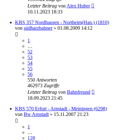
Letzter Beitrag
von
Alex Huber
10.11.2023 18:33
KBS 357 Nordhausen - Northeim(Han.) (1810)
von
südharzbahner
» 01.08.2009 14:12
1
…
52
53
54
55
56
550
Antworten
462973
Zugriffe
Letzter Beitrag
von
Bahnfreund
18.09.2023 21:45
KBS 570 Erfurt - Arnstadt - Meiningen (6298)
von
Bw Arnstadt
» 15.11.2007 21:23
1
…
128