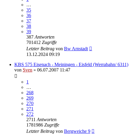
…
35
36
37
38
39
387
Antworten
701412
Zugriffe
Letzter Beitrag
von
Bw Arnstadt
13.12.2024 09:19
KBS 575 Eisenach - Meiningen - Eisfeld (Werrabahn/ 6311)
von
Sven
» 06.07.2007 11:47
1
…
268
269
270
271
272
2711
Antworten
1781986
Zugriffe
Letzter Beitrag
von
Bergweiche 9