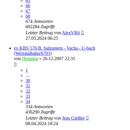
65
66
67
68
674
Antworten
602284
Zugriffe
Letzter Beitrag
von
AlexVR6
27.05.2024 06:25
ex KBS 576 B. Salzungen - Vacha - U-bach
(Werratalbahn/6703)
von
Henning
» 26.12.2007 22:31
1
…
30
31
32
33
34
334
Antworten
436290
Zugriffe
Letzter Beitrag
von
Jens Gießler
08.04.2024 18:24