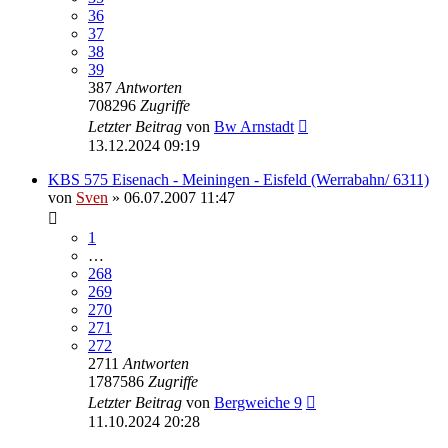
36
37
38
39
387
Antworten
708296
Zugriffe
Letzter Beitrag
von
Bw Arnstadt
13.12.2024 09:19
KBS 575 Eisenach - Meiningen - Eisfeld (Werrabahn/ 6311)
von
Sven
» 06.07.2007 11:47
1
…
268
269
270
271
272
2711
Antworten
1787586
Zugriffe
Letzter Beitrag
von
Bergweiche 9
11.10.2024 20:28