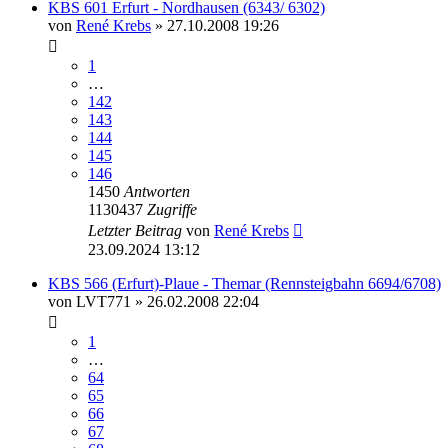
KBS 601 Erfurt - Nordhausen (6343/ 6302)
von
René Krebs
» 27.10.2008 19:26
1
…
142
143
144
145
146
1450
Antworten
1130437
Zugriffe
Letzter Beitrag
von
René Krebs
23.09.2024 13:12
KBS 566 (Erfurt)-Plaue - Themar (Rennsteigbahn 6694/6708)
von
LVT771
» 26.02.2008 22:04
1
…
64
65
66
67