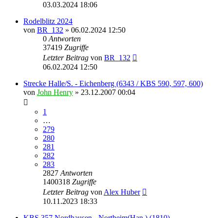
03.03.2024 18:06
Rodelblitz 2024
von
BR_132
» 06.02.2024 12:50
0
Antworten
37419
Zugriffe
Letzter Beitrag
von
BR_132
06.02.2024 12:50
Strecke Halle/S. - Eichenberg (6343 / KBS 590, 597, 600)
von
John Henry
» 23.12.2007 00:04
1
…
279
280
281
282
283
2827
Antworten
1400318
Zugriffe
Letzter Beitrag
von
Alex Huber
10.11.2023 18:33
KBS 357 Nordhausen - Northeim(Han.) (1810)