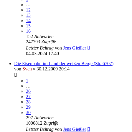
…
12
13
14
15
16
152
Antworten
247793
Zugriffe
Letzter Beitrag
von
Jens Gießler
04.03.2024 17:40
Die Eisenbahn im Land der weißen Berge (Str. 6707)
von
Sven
» 30.12.2009 20:14
1
…
26
27
28
29
30
297
Antworten
1000812
Zugriffe
Letzter Beitrag
von
Jens Gießler