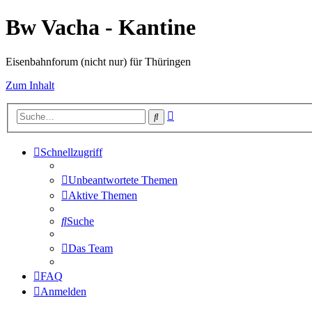
Bw Vacha - Kantine
Eisenbahnforum (nicht nur) für Thüringen
Zum Inhalt
Erweiterte
Suche
Suche
Schnellzugriff
Unbeantwortete Themen
Aktive Themen
Suche
Das Team
FAQ
Anmelden