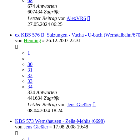
68
674
Antworten
607434
Zugriffe
Letzter Beitrag
von
AlexVR6
27.05.2024 06:25
ex KBS 576 B. Salzungen - Vacha - U-bach (Werratalbahn/67
von
Henning
» 26.12.2007 22:31
1
…
30
31
32
33
34
334
Antworten
441634
Zugriffe
Letzter Beitrag
von
Jens Gießler
08.04.2024 18:24
KBS 573 Wernshausen - Zella-Mehlis (6698)
von
Jens Gießler
» 17.08.2008 19:48
1