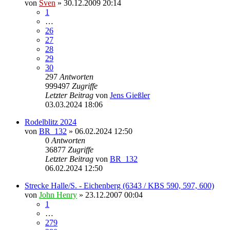
von
Sven
» 30.12.2009 20:14
1
…
26
27
28
29
30
297
Antworten
999497
Zugriffe
Letzter Beitrag
von
Jens Gießler
03.03.2024 18:06
Rodelblitz 2024
von
BR_132
» 06.02.2024 12:50
0
Antworten
36877
Zugriffe
Letzter Beitrag
von
BR_132
06.02.2024 12:50
Strecke Halle/S. - Eichenberg (6343 / KBS 590, 597, 600)
von
John Henry
» 23.12.2007 00:04
1
…
279