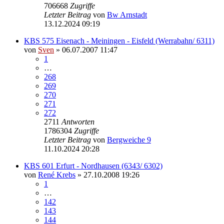
706668
Zugriffe
Letzter Beitrag
von
Bw Arnstadt
13.12.2024 09:19
KBS 575 Eisenach - Meiningen - Eisfeld (Werrabahn/ 6311)
von
Sven
» 06.07.2007 11:47
1
…
268
269
270
271
272
2711
Antworten
1786304
Zugriffe
Letzter Beitrag
von
Bergweiche 9
11.10.2024 20:28
KBS 601 Erfurt - Nordhausen (6343/ 6302)
von
René Krebs
» 27.10.2008 19:26
1
…
142
143
144