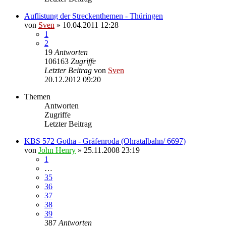
Auflistung der Streckenthemen - Thüringen
von
Sven
» 10.04.2011 12:28
1
2
19
Antworten
106163
Zugriffe
Letzter Beitrag
von
Sven
20.12.2012 09:20
Themen
Antworten
Zugriffe
Letzter Beitrag
KBS 572 Gotha - Gräfenroda (Ohratalbahn/ 6697)
von
John Henry
» 25.11.2008 23:19
1
…
35
36
37
38
39
387
Antworten