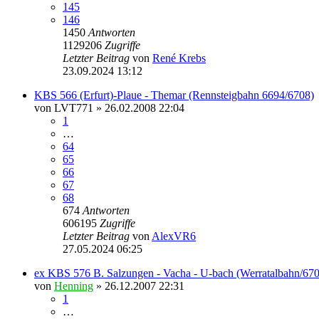
145
146
1450
Antworten
1129206
Zugriffe
Letzter Beitrag
von
René Krebs
23.09.2024 13:12
KBS 566 (Erfurt)-Plaue - Themar (Rennsteigbahn 6694/6708)
von
LVT771
» 26.02.2008 22:04
1
…
64
65
66
67
68
674
Antworten
606195
Zugriffe
Letzter Beitrag
von
AlexVR6
27.05.2024 06:25
ex KBS 576 B. Salzungen - Vacha - U-bach (Werratalbahn/67
von
Henning
» 26.12.2007 22:31
1
…