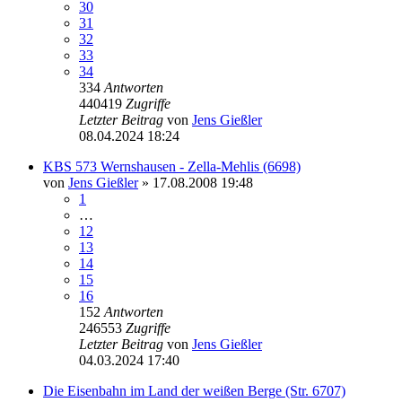
30
31
32
33
34
334
Antworten
440419
Zugriffe
Letzter Beitrag
von
Jens Gießler
08.04.2024 18:24
KBS 573 Wernshausen - Zella-Mehlis (6698)
von
Jens Gießler
» 17.08.2008 19:48
1
…
12
13
14
15
16
152
Antworten
246553
Zugriffe
Letzter Beitrag
von
Jens Gießler
04.03.2024 17:40
Die Eisenbahn im Land der weißen Berge (Str. 6707)