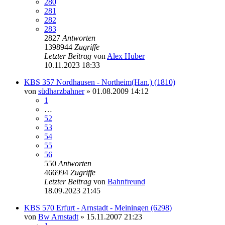
280
281
282
283
2827
Antworten
1398944
Zugriffe
Letzter Beitrag
von
Alex Huber
10.11.2023 18:33
KBS 357 Nordhausen - Northeim(Han.) (1810)
von
südharzbahner
» 01.08.2009 14:12
1
…
52
53
54
55
56
550
Antworten
466994
Zugriffe
Letzter Beitrag
von
Bahnfreund
18.09.2023 21:45
KBS 570 Erfurt - Arnstadt - Meiningen (6298)
von
Bw Arnstadt
» 15.11.2007 21:23