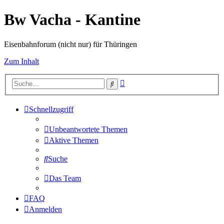
Bw Vacha - Kantine
Eisenbahnforum (nicht nur) für Thüringen
Zum Inhalt
Erweiterte
Suche
Suche
Schnellzugriff
Unbeantwortete Themen
Aktive Themen
Suche
Das Team
FAQ
Anmelden