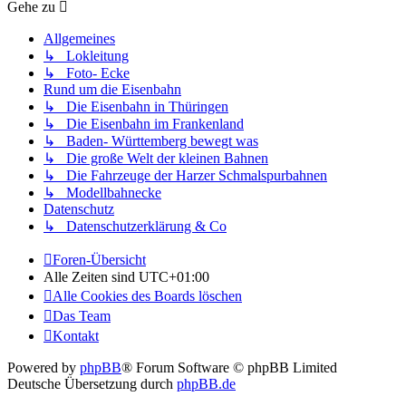
Gehe zu
Allgemeines
↳ Lokleitung
↳ Foto- Ecke
Rund um die Eisenbahn
↳ Die Eisenbahn in Thüringen
↳ Die Eisenbahn im Frankenland
↳ Baden- Württemberg bewegt was
↳ Die große Welt der kleinen Bahnen
↳ Die Fahrzeuge der Harzer Schmalspurbahnen
↳ Modellbahnecke
Datenschutz
↳ Datenschutzerklärung & Co
Foren-Übersicht
Alle Zeiten sind
UTC+01:00
Alle Cookies des Boards löschen
Das Team
Kontakt
Powered by
phpBB
® Forum Software © phpBB Limited
Deutsche Übersetzung durch
phpBB.de