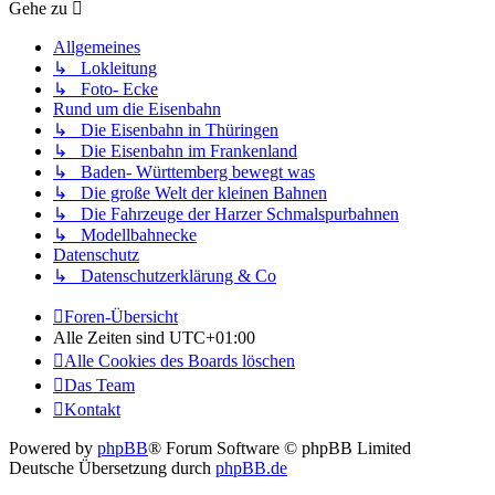
Gehe zu
Allgemeines
↳ Lokleitung
↳ Foto- Ecke
Rund um die Eisenbahn
↳ Die Eisenbahn in Thüringen
↳ Die Eisenbahn im Frankenland
↳ Baden- Württemberg bewegt was
↳ Die große Welt der kleinen Bahnen
↳ Die Fahrzeuge der Harzer Schmalspurbahnen
↳ Modellbahnecke
Datenschutz
↳ Datenschutzerklärung & Co
Foren-Übersicht
Alle Zeiten sind
UTC+01:00
Alle Cookies des Boards löschen
Das Team
Kontakt
Powered by
phpBB
® Forum Software © phpBB Limited
Deutsche Übersetzung durch
phpBB.de