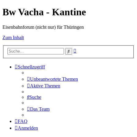
Bw Vacha - Kantine
Eisenbahnforum (nicht nur) für Thüringen
Zum Inhalt
Erweiterte
Suche
Suche
Schnellzugriff
Unbeantwortete Themen
Aktive Themen
Suche
Das Team
FAQ
Anmelden