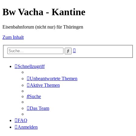
Bw Vacha - Kantine
Eisenbahnforum (nicht nur) für Thüringen
Zum Inhalt
Erweiterte
Suche
Suche
Schnellzugriff
Unbeantwortete Themen
Aktive Themen
Suche
Das Team
FAQ
Anmelden