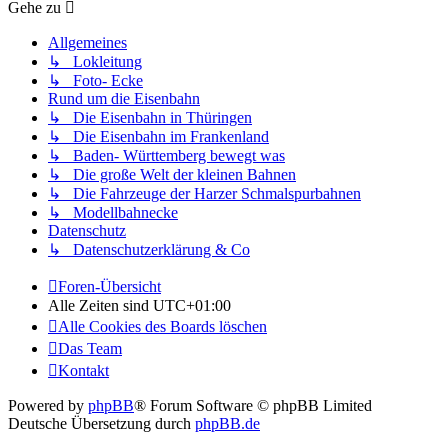
Gehe zu
Allgemeines
↳ Lokleitung
↳ Foto- Ecke
Rund um die Eisenbahn
↳ Die Eisenbahn in Thüringen
↳ Die Eisenbahn im Frankenland
↳ Baden- Württemberg bewegt was
↳ Die große Welt der kleinen Bahnen
↳ Die Fahrzeuge der Harzer Schmalspurbahnen
↳ Modellbahnecke
Datenschutz
↳ Datenschutzerklärung & Co
Foren-Übersicht
Alle Zeiten sind
UTC+01:00
Alle Cookies des Boards löschen
Das Team
Kontakt
Powered by
phpBB
® Forum Software © phpBB Limited
Deutsche Übersetzung durch
phpBB.de