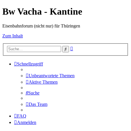
Bw Vacha - Kantine
Eisenbahnforum (nicht nur) für Thüringen
Zum Inhalt
Erweiterte
Suche
Suche
Schnellzugriff
Unbeantwortete Themen
Aktive Themen
Suche
Das Team
FAQ
Anmelden