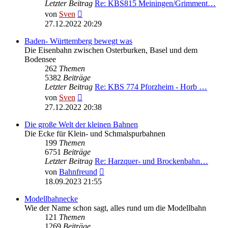
Letzter Beitrag
Re: KBS815 Meiningen/Grimment…
Neuester
von
Sven
Beitrag
27.12.2022 20:29
Baden- Württemberg bewegt was
Die Eisenbahn zwischen Osterburken, Basel und dem
Bodensee
262
Themen
5382
Beiträge
Letzter Beitrag
Re: KBS 774 Pforzheim - Horb …
Neuester
von
Sven
Beitrag
27.12.2022 20:38
Die große Welt der kleinen Bahnen
Die Ecke für Klein- und Schmalspurbahnen
199
Themen
6751
Beiträge
Letzter Beitrag
Re: Harzquer- und Brockenbahn…
Neuester
von
Bahnfreund
Beitrag
18.09.2023 21:55
Modellbahnecke
Wie der Name schon sagt, alles rund um die Modellbahn
121
Themen
1269
Beiträge