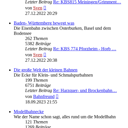
Letzter Beitrag
Re: KBS815 Meiningen/Grimment…
Neuester
von
Sven
Beitrag
27.12.2022 20:29
Baden- Württemberg bewegt was
Die Eisenbahn zwischen Osterburken, Basel und dem
Bodensee
262
Themen
5382
Beiträge
Letzter Beitrag
Re: KBS 774 Pforzheim - Horb …
Neuester
von
Sven
Beitrag
27.12.2022 20:38
Die große Welt der kleinen Bahnen
Die Ecke für Klein- und Schmalspurbahnen
199
Themen
6751
Beiträge
Letzter Beitrag
Re: Harzquer- und Brockenbahn…
Neuester
von
Bahnfreund
Beitrag
18.09.2023 21:55
Modellbahnecke
Wie der Name schon sagt, alles rund um die Modellbahn
121
Themen
1269
Beiträge