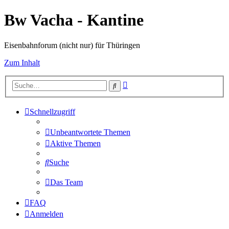
Bw Vacha - Kantine
Eisenbahnforum (nicht nur) für Thüringen
Zum Inhalt
Erweiterte
Suche
Suche
Schnellzugriff
Unbeantwortete Themen
Aktive Themen
Suche
Das Team
FAQ
Anmelden