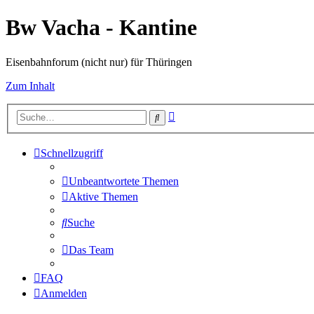
Bw Vacha - Kantine
Eisenbahnforum (nicht nur) für Thüringen
Zum Inhalt
Erweiterte
Suche
Suche
Schnellzugriff
Unbeantwortete Themen
Aktive Themen
Suche
Das Team
FAQ
Anmelden