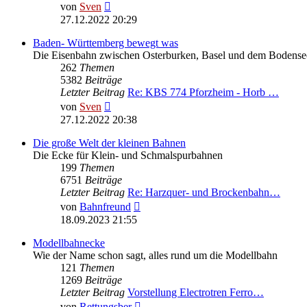
Neuester
von
Sven
Beitrag
27.12.2022 20:29
Baden- Württemberg bewegt was
Die Eisenbahn zwischen Osterburken, Basel und dem Bodense
262
Themen
5382
Beiträge
Letzter Beitrag
Re: KBS 774 Pforzheim - Horb …
Neuester
von
Sven
Beitrag
27.12.2022 20:38
Die große Welt der kleinen Bahnen
Die Ecke für Klein- und Schmalspurbahnen
199
Themen
6751
Beiträge
Letzter Beitrag
Re: Harzquer- und Brockenbahn…
Neuester
von
Bahnfreund
Beitrag
18.09.2023 21:55
Modellbahnecke
Wie der Name schon sagt, alles rund um die Modellbahn
121
Themen
1269
Beiträge
Letzter Beitrag
Vorstellung Electrotren Ferro…
Neuester
von
Rettungsber