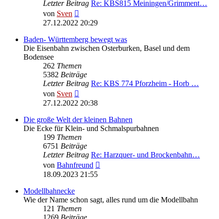
Letzter Beitrag
Re: KBS815 Meiningen/Grimment…
Neuester
von
Sven
Beitrag
27.12.2022 20:29
Baden- Württemberg bewegt was
Die Eisenbahn zwischen Osterburken, Basel und dem
Bodensee
262
Themen
5382
Beiträge
Letzter Beitrag
Re: KBS 774 Pforzheim - Horb …
Neuester
von
Sven
Beitrag
27.12.2022 20:38
Die große Welt der kleinen Bahnen
Die Ecke für Klein- und Schmalspurbahnen
199
Themen
6751
Beiträge
Letzter Beitrag
Re: Harzquer- und Brockenbahn…
Neuester
von
Bahnfreund
Beitrag
18.09.2023 21:55
Modellbahnecke
Wie der Name schon sagt, alles rund um die Modellbahn
121
Themen
1269
Beiträge