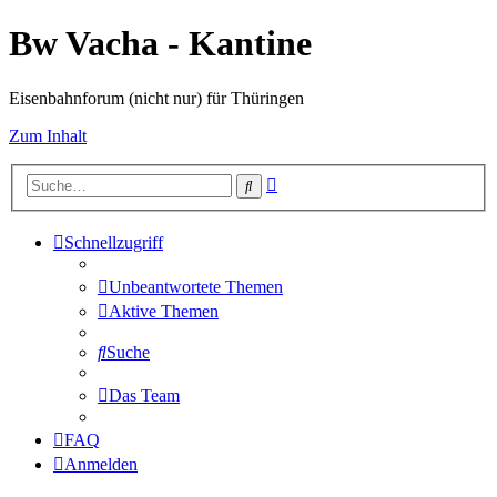
Bw Vacha - Kantine
Eisenbahnforum (nicht nur) für Thüringen
Zum Inhalt
Erweiterte
Suche
Suche
Schnellzugriff
Unbeantwortete Themen
Aktive Themen
Suche
Das Team
FAQ
Anmelden