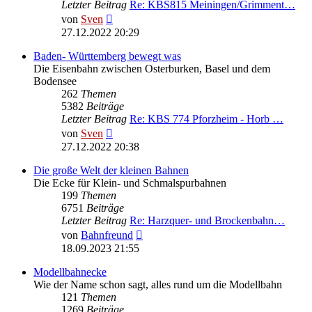
Letzter Beitrag
Re: KBS815 Meiningen/Grimment…
Neuester
von
Sven
Beitrag
27.12.2022 20:29
Baden- Württemberg bewegt was
Die Eisenbahn zwischen Osterburken, Basel und dem
Bodensee
262
Themen
5382
Beiträge
Letzter Beitrag
Re: KBS 774 Pforzheim - Horb …
Neuester
von
Sven
Beitrag
27.12.2022 20:38
Die große Welt der kleinen Bahnen
Die Ecke für Klein- und Schmalspurbahnen
199
Themen
6751
Beiträge
Letzter Beitrag
Re: Harzquer- und Brockenbahn…
Neuester
von
Bahnfreund
Beitrag
18.09.2023 21:55
Modellbahnecke
Wie der Name schon sagt, alles rund um die Modellbahn
121
Themen
1269
Beiträge