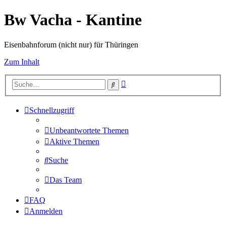
Bw Vacha - Kantine
Eisenbahnforum (nicht nur) für Thüringen
Zum Inhalt
Erweiterte
Suche
Suche
Schnellzugriff
Unbeantwortete Themen
Aktive Themen
Suche
Das Team
FAQ
Anmelden