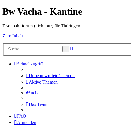
Bw Vacha - Kantine
Eisenbahnforum (nicht nur) für Thüringen
Zum Inhalt
Erweiterte
Suche
Suche
Schnellzugriff
Unbeantwortete Themen
Aktive Themen
Suche
Das Team
FAQ
Anmelden