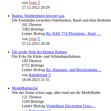
Neuester
von
Sven
Beitrag
27.12.2022 20:29
Baden- Württemberg bewegt was
Die Eisenbahn zwischen Osterburken, Basel und dem Bodense
262
Themen
5382
Beiträge
Letzter Beitrag
Re: KBS 774 Pforzheim - Horb …
Neuester
von
Sven
Beitrag
27.12.2022 20:38
Die große Welt der kleinen Bahnen
Die Ecke für Klein- und Schmalspurbahnen
199
Themen
6751
Beiträge
Letzter Beitrag
Re: Harzquer- und Brockenbahn…
Neuester
von
Bahnfreund
Beitrag
18.09.2023 21:55
Modellbahnecke
Wie der Name schon sagt, alles rund um die Modellbahn
121
Themen
1269
Beiträge
Letzter Beitrag
Vorstellung Electrotren Ferro…
Neuester