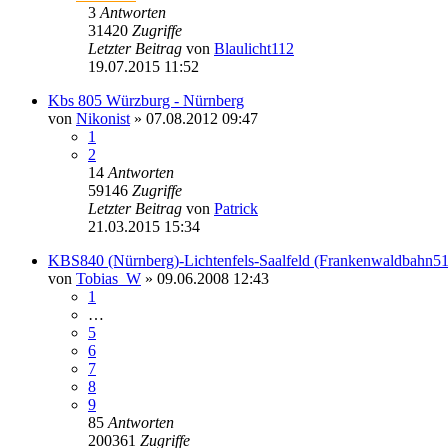
3
Antworten
31420
Zugriffe
Letzter Beitrag
von
Blaulicht112
19.07.2015 11:52
Kbs 805 Würzburg - Nürnberg
von
Nikonist
» 07.08.2012 09:47
1
2
14
Antworten
59146
Zugriffe
Letzter Beitrag
von
Patrick
21.03.2015 15:34
KBS840 (Nürnberg)-Lichtenfels-Saalfeld (Frankenwaldbahn5
von
Tobias_W
» 09.06.2008 12:43
1
…
5
6
7
8
9
85
Antworten
200361
Zugriffe