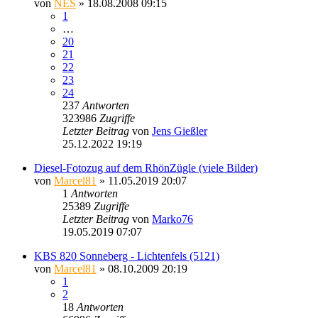
von
NES
» 18.08.2008 09:15
1
…
20
21
22
23
24
237
Antworten
323986
Zugriffe
Letzter Beitrag
von
Jens Gießler
25.12.2022 19:19
Diesel-Fotozug auf dem RhönZügle (viele Bilder)
von
Marcel81
» 11.05.2019 20:07
1
Antworten
25389
Zugriffe
Letzter Beitrag
von
Marko76
19.05.2019 07:07
KBS 820 Sonneberg - Lichtenfels (5121)
von
Marcel81
» 08.10.2009 20:19
1
2
18
Antworten