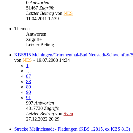
0
Antworten
51467
Zugriffe
Letzter Beitrag
von
NES
11.04.2011 12:39
Themen
Antworten
Zugriffe
Letzter Beitrag
KBS815 Meiningen/Grimmenthal-Bad Neustadt-Schweinfurt(
von
NES
» 19.07.2008 14:34
1
…
87
88
89
90
91
907
Antworten
4817730
Zugriffe
Letzter Beitrag
von
Sven
27.12.2022 20:29
Strecke Mellrichstadt - Fladungen (KBS 12815, ex KBS 813)