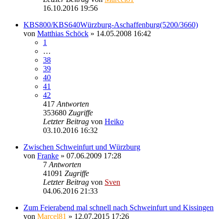
16.10.2016 19:56
KBS800/KBS640Würzburg-Aschaffenburg(5200/3660)
von
Matthias Schöck
» 14.05.2008 16:42
1
…
38
39
40
41
42
417
Antworten
353680
Zugriffe
Letzter Beitrag
von
Heiko
03.10.2016 16:32
Zwischen Schweinfurt und Würzburg
von
Franke
» 07.06.2009 17:28
7
Antworten
41091
Zugriffe
Letzter Beitrag
von
Sven
04.06.2016 21:33
Zum Feierabend mal schnell nach Schweinfurt und Kissingen
von
Marcel81
» 12.07.2015 17:26