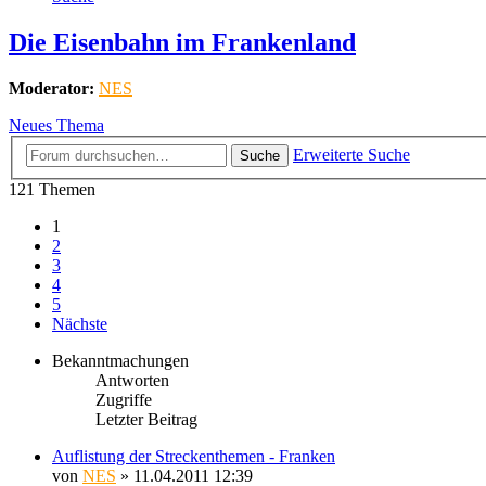
Die Eisenbahn im Frankenland
Moderator:
NES
Neues Thema
Erweiterte Suche
Suche
121 Themen
1
2
3
4
5
Nächste
Bekanntmachungen
Antworten
Zugriffe
Letzter Beitrag
Auflistung der Streckenthemen - Franken
von
NES
» 11.04.2011 12:39