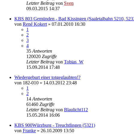
Letzter Beitrag
von
Sven
09.03.2015 14:37
KBS 803 Gemünden - Bad Kissingen (Saaletalbahn 5210, 523
von
René Kokert
» 07.01.2010 16:30
1
2
3
4
35
Antworten
120020
Zugriffe
Letzter Beitrag
von
Tobias_W
15.09.2014 17:48
Wiedergeburt einer totgeglaubten!?
von
182-010
» 14.03.2012 23:48
1
2
14
Antworten
61460
Zugriffe
Letzter Beitrag
von
Blaulicht112
15.05.2014 16:06
KBS 900Würzburg - Treuchtlingen (5321)
von
Franke
» 26.10.2009 13:50