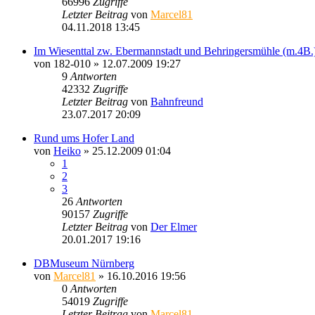
66996
Zugriffe
Letzter Beitrag
von
Marcel81
04.11.2018 13:45
Im Wiesenttal zw. Ebermannstadt und Behringersmühle (m.4B.
von
182-010
» 12.07.2009 19:27
9
Antworten
42332
Zugriffe
Letzter Beitrag
von
Bahnfreund
23.07.2017 20:09
Rund ums Hofer Land
von
Heiko
» 25.12.2009 01:04
1
2
3
26
Antworten
90157
Zugriffe
Letzter Beitrag
von
Der Elmer
20.01.2017 19:16
DBMuseum Nürnberg
von
Marcel81
» 16.10.2016 19:56
0
Antworten
54019
Zugriffe
Letzter Beitrag
von
Marcel81