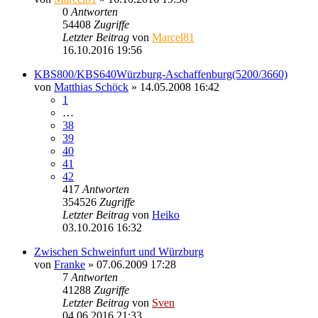
0
Antworten
54408
Zugriffe
Letzter Beitrag
von
Marcel81
16.10.2016 19:56
KBS800/KBS640Würzburg-Aschaffenburg(5200/3660)
von
Matthias Schöck
» 14.05.2008 16:42
1
…
38
39
40
41
42
417
Antworten
354526
Zugriffe
Letzter Beitrag
von
Heiko
03.10.2016 16:32
Zwischen Schweinfurt und Würzburg
von
Franke
» 07.06.2009 17:28
7
Antworten
41288
Zugriffe
Letzter Beitrag
von
Sven
04.06.2016 21:33