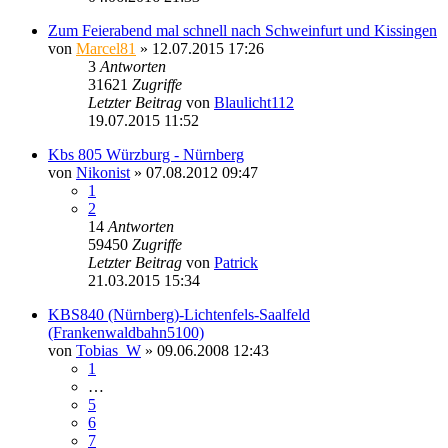
Zum Feierabend mal schnell nach Schweinfurt und Kissingen
von
Marcel81
» 12.07.2015 17:26
3
Antworten
31621
Zugriffe
Letzter Beitrag
von
Blaulicht112
19.07.2015 11:52
Kbs 805 Würzburg - Nürnberg
von
Nikonist
» 07.08.2012 09:47
1
2
14
Antworten
59450
Zugriffe
Letzter Beitrag
von
Patrick
21.03.2015 15:34
KBS840 (Nürnberg)-Lichtenfels-Saalfeld
(Frankenwaldbahn5100)
von
Tobias_W
» 09.06.2008 12:43
1
…
5
6
7