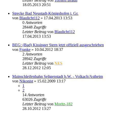
Letzter Beitrag
von
Torsten Braun
18.05.2013 20:51
Strecke Bad Neustadt-Königshofen i. Gr.
von
Blaulicht112
» 17.04.2013 13:53
0
Antworten
28448
Zugriffe
Letzter Beitrag
von
Blaulicht112
17.04.2013 13:53
BEG: (Bad) Kissinger Stern jetzt offiziell ausgeschrieben
von
Franke
» 10.04.2012 18:37
2
Antworten
28942
Zugriffe
Letzter Beitrag
von
NES
28.12.2012 12:05
Mainschleifenbahn Seligenstadt b.W. - Volkach/Astheim
von
Nikonist
» 15.02.2009 13:17
1
2
14
Antworten
63026
Zugriffe
Letzter Beitrag
von
Moritz-182
28.10.2012 13:27