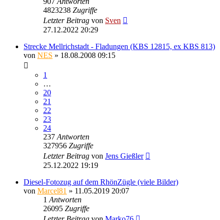
907
Antworten
4823238
Zugriffe
Letzter Beitrag
von
Sven
27.12.2022 20:29
Strecke Mellrichstadt - Fladungen (KBS 12815, ex KBS 813)
von
NES
» 18.08.2008 09:15
1
…
20
21
22
23
24
237
Antworten
327956
Zugriffe
Letzter Beitrag
von
Jens Gießler
25.12.2022 19:19
Diesel-Fotozug auf dem RhönZügle (viele Bilder)
von
Marcel81
» 11.05.2019 20:07
1
Antworten
26095
Zugriffe
Letzter Beitrag
von
Marko76