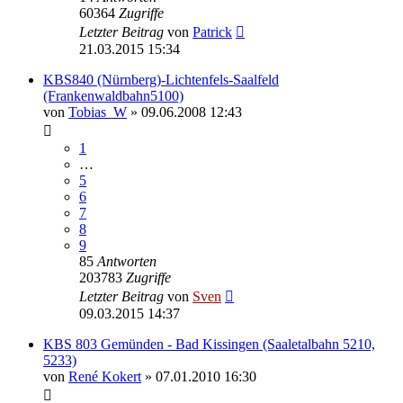
60364
Zugriffe
Letzter Beitrag
von
Patrick
21.03.2015 15:34
KBS840 (Nürnberg)-Lichtenfels-Saalfeld
(Frankenwaldbahn5100)
von
Tobias_W
» 09.06.2008 12:43
1
…
5
6
7
8
9
85
Antworten
203783
Zugriffe
Letzter Beitrag
von
Sven
09.03.2015 14:37
KBS 803 Gemünden - Bad Kissingen (Saaletalbahn 5210,
5233)
von
René Kokert
» 07.01.2010 16:30