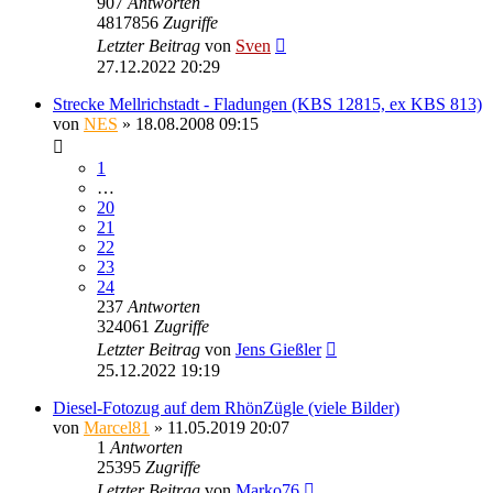
907
Antworten
4817856
Zugriffe
Letzter Beitrag
von
Sven
27.12.2022 20:29
Strecke Mellrichstadt - Fladungen (KBS 12815, ex KBS 813)
von
NES
» 18.08.2008 09:15
1
…
20
21
22
23
24
237
Antworten
324061
Zugriffe
Letzter Beitrag
von
Jens Gießler
25.12.2022 19:19
Diesel-Fotozug auf dem RhönZügle (viele Bilder)
von
Marcel81
» 11.05.2019 20:07
1
Antworten
25395
Zugriffe
Letzter Beitrag
von
Marko76