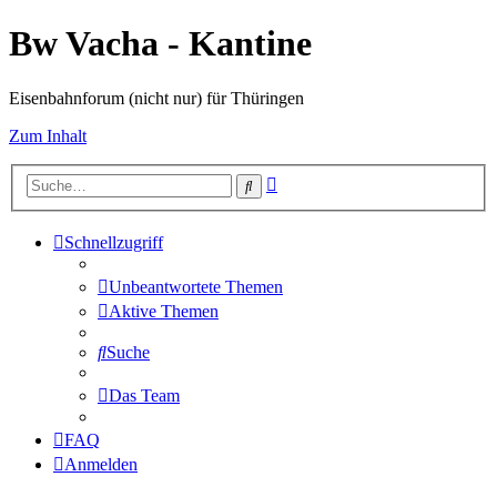
Bw Vacha - Kantine
Eisenbahnforum (nicht nur) für Thüringen
Zum Inhalt
Erweiterte
Suche
Suche
Schnellzugriff
Unbeantwortete Themen
Aktive Themen
Suche
Das Team
FAQ
Anmelden