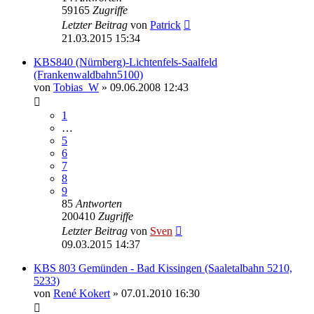
59165
Zugriffe
Letzter Beitrag
von
Patrick
21.03.2015 15:34
KBS840 (Nürnberg)-Lichtenfels-Saalfeld
(Frankenwaldbahn5100)
von
Tobias_W
» 09.06.2008 12:43
1
…
5
6
7
8
9
85
Antworten
200410
Zugriffe
Letzter Beitrag
von
Sven
09.03.2015 14:37
KBS 803 Gemünden - Bad Kissingen (Saaletalbahn 5210,
5233)
von
René Kokert
» 07.01.2010 16:30