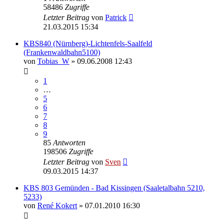
58486
Zugriffe
Letzter Beitrag
von
Patrick
21.03.2015 15:34
KBS840 (Nürnberg)-Lichtenfels-Saalfeld
(Frankenwaldbahn5100)
von
Tobias_W
» 09.06.2008 12:43
1
…
5
6
7
8
9
85
Antworten
198506
Zugriffe
Letzter Beitrag
von
Sven
09.03.2015 14:37
KBS 803 Gemünden - Bad Kissingen (Saaletalbahn 5210,
5233)
von
René Kokert
» 07.01.2010 16:30