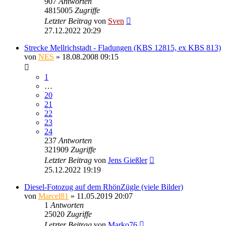
907
Antworten
4815005
Zugriffe
Letzter Beitrag
von
Sven
27.12.2022 20:29
Strecke Mellrichstadt - Fladungen (KBS 12815, ex KBS 813)
von
NES
» 18.08.2008 09:15
1
…
20
21
22
23
24
237
Antworten
321909
Zugriffe
Letzter Beitrag
von
Jens Gießler
25.12.2022 19:19
Diesel-Fotozug auf dem RhönZügle (viele Bilder)
von
Marcel81
» 11.05.2019 20:07
1
Antworten
25020
Zugriffe
Letzter Beitrag
von
Marko76