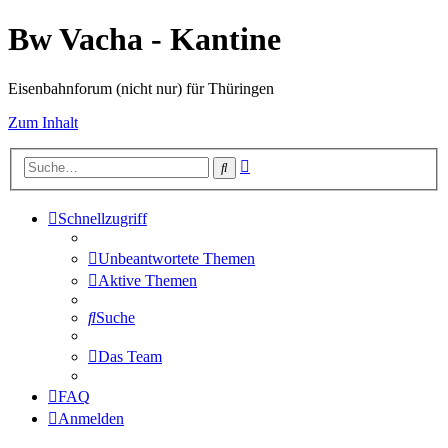
Bw Vacha - Kantine
Eisenbahnforum (nicht nur) für Thüringen
Zum Inhalt
Erweiterte
Suche
Suche
Schnellzugriff
Unbeantwortete Themen
Aktive Themen
Suche
Das Team
FAQ
Anmelden