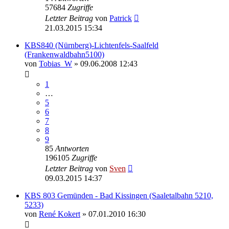
57684
Zugriffe
Letzter Beitrag
von
Patrick
21.03.2015 15:34
KBS840 (Nürnberg)-Lichtenfels-Saalfeld
(Frankenwaldbahn5100)
von
Tobias_W
» 09.06.2008 12:43
1
…
5
6
7
8
9
85
Antworten
196105
Zugriffe
Letzter Beitrag
von
Sven
09.03.2015 14:37
KBS 803 Gemünden - Bad Kissingen (Saaletalbahn 5210,
5233)
von
René Kokert
» 07.01.2010 16:30