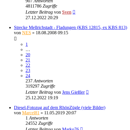
907
Antworten
4811786
Zugriffe
Letzter Beitrag
von
Sven
27.12.2022 20:29
Strecke Mellrichstadt - Fladungen (KBS 12815, ex KBS 813)
von
NES
» 18.08.2008 09:15
1
…
20
21
22
23
24
237
Antworten
319297
Zugriffe
Letzter Beitrag
von
Jens Gießler
25.12.2022 19:19
Diesel-Fotozug auf dem RhönZügle (viele Bilder)
von
Marcel81
» 11.05.2019 20:07
1
Antworten
24552
Zugriffe
Letzter Beitrag
von
Marko76