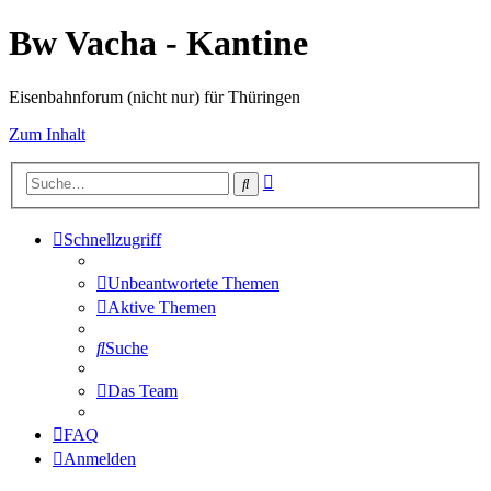
Bw Vacha - Kantine
Eisenbahnforum (nicht nur) für Thüringen
Zum Inhalt
Erweiterte
Suche
Suche
Schnellzugriff
Unbeantwortete Themen
Aktive Themen
Suche
Das Team
FAQ
Anmelden