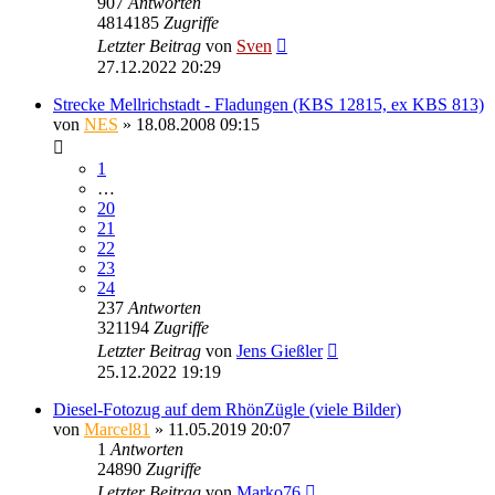
907
Antworten
4814185
Zugriffe
Letzter Beitrag
von
Sven
27.12.2022 20:29
Strecke Mellrichstadt - Fladungen (KBS 12815, ex KBS 813)
von
NES
» 18.08.2008 09:15
1
…
20
21
22
23
24
237
Antworten
321194
Zugriffe
Letzter Beitrag
von
Jens Gießler
25.12.2022 19:19
Diesel-Fotozug auf dem RhönZügle (viele Bilder)
von
Marcel81
» 11.05.2019 20:07
1
Antworten
24890
Zugriffe
Letzter Beitrag
von
Marko76