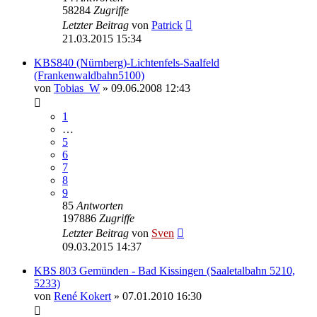
58284
Zugriffe
Letzter Beitrag
von
Patrick
21.03.2015 15:34
KBS840 (Nürnberg)-Lichtenfels-Saalfeld
(Frankenwaldbahn5100)
von
Tobias_W
» 09.06.2008 12:43
1
…
5
6
7
8
9
85
Antworten
197886
Zugriffe
Letzter Beitrag
von
Sven
09.03.2015 14:37
KBS 803 Gemünden - Bad Kissingen (Saaletalbahn 5210,
5233)
von
René Kokert
» 07.01.2010 16:30