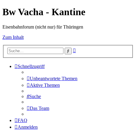
Bw Vacha - Kantine
Eisenbahnforum (nicht nur) für Thüringen
Zum Inhalt
Erweiterte
Suche
Suche
Schnellzugriff
Unbeantwortete Themen
Aktive Themen
Suche
Das Team
FAQ
Anmelden