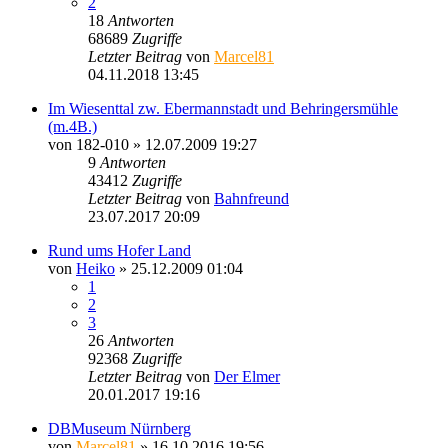
2
18
Antworten
68689
Zugriffe
Letzter Beitrag
von
Marcel81
04.11.2018 13:45
Im Wiesenttal zw. Ebermannstadt und Behringersmühle
(m.4B.)
von
182-010
» 12.07.2009 19:27
9
Antworten
43412
Zugriffe
Letzter Beitrag
von
Bahnfreund
23.07.2017 20:09
Rund ums Hofer Land
von
Heiko
» 25.12.2009 01:04
1
2
3
26
Antworten
92368
Zugriffe
Letzter Beitrag
von
Der Elmer
20.01.2017 19:16
DBMuseum Nürnberg
von
Marcel81
» 16.10.2016 19:56