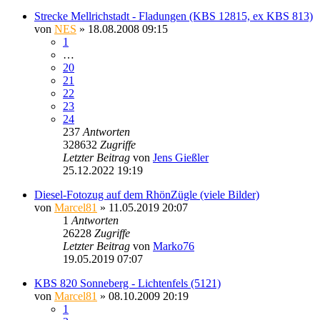
Strecke Mellrichstadt - Fladungen (KBS 12815, ex KBS 813)
von
NES
» 18.08.2008 09:15
1
…
20
21
22
23
24
237
Antworten
328632
Zugriffe
Letzter Beitrag
von
Jens Gießler
25.12.2022 19:19
Diesel-Fotozug auf dem RhönZügle (viele Bilder)
von
Marcel81
» 11.05.2019 20:07
1
Antworten
26228
Zugriffe
Letzter Beitrag
von
Marko76
19.05.2019 07:07
KBS 820 Sonneberg - Lichtenfels (5121)
von
Marcel81
» 08.10.2009 20:19
1