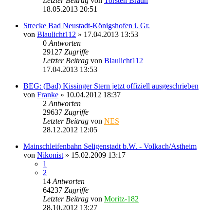
Letzter Beitrag
von
Torsten Braun
18.05.2013 20:51
Strecke Bad Neustadt-Königshofen i. Gr.
von
Blaulicht112
» 17.04.2013 13:53
0
Antworten
29127
Zugriffe
Letzter Beitrag
von
Blaulicht112
17.04.2013 13:53
BEG: (Bad) Kissinger Stern jetzt offiziell ausgeschrieben
von
Franke
» 10.04.2012 18:37
2
Antworten
29637
Zugriffe
Letzter Beitrag
von
NES
28.12.2012 12:05
Mainschleifenbahn Seligenstadt b.W. - Volkach/Astheim
von
Nikonist
» 15.02.2009 13:17
1
2
14
Antworten
64237
Zugriffe
Letzter Beitrag
von
Moritz-182
28.10.2012 13:27