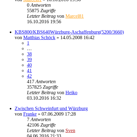
0
Antworten
55875
Zugriffe
Letzter Beitrag
von
Marcel81
16.10.2016 19:56
KBS800/KBS640Würzburg-Aschaffenburg(5200/3660)
von
Matthias Schöck
» 14.05.2008 16:42
1
…
38
39
40
41
42
417
Antworten
357825
Zugriffe
Letzter Beitrag
von
Heiko
03.10.2016 16:32
Zwischen Schweinfurt und Würzburg
von
Franke
» 07.06.2009 17:28
7
Antworten
42106
Zugriffe
Letzter Beitrag
von
Sven
04.06.2016 21:33