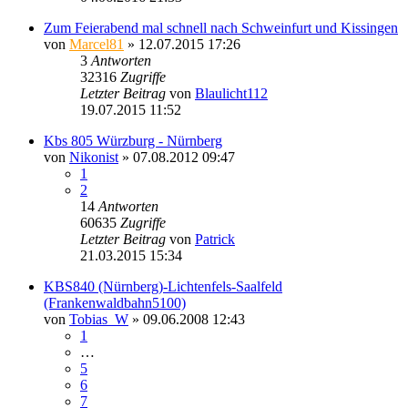
Zum Feierabend mal schnell nach Schweinfurt und Kissingen
von
Marcel81
» 12.07.2015 17:26
3
Antworten
32316
Zugriffe
Letzter Beitrag
von
Blaulicht112
19.07.2015 11:52
Kbs 805 Würzburg - Nürnberg
von
Nikonist
» 07.08.2012 09:47
1
2
14
Antworten
60635
Zugriffe
Letzter Beitrag
von
Patrick
21.03.2015 15:34
KBS840 (Nürnberg)-Lichtenfels-Saalfeld
(Frankenwaldbahn5100)
von
Tobias_W
» 09.06.2008 12:43
1
…
5
6
7