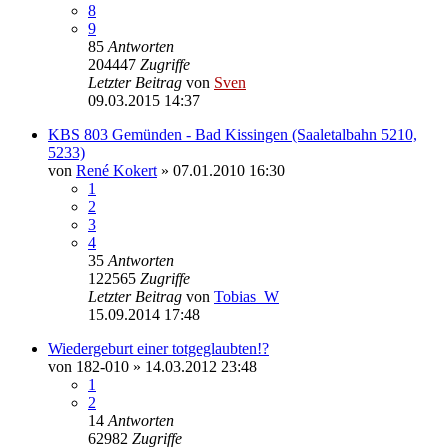
8
9
85
Antworten
204447
Zugriffe
Letzter Beitrag
von
Sven
09.03.2015 14:37
KBS 803 Gemünden - Bad Kissingen (Saaletalbahn 5210,
5233)
von
René Kokert
» 07.01.2010 16:30
1
2
3
4
35
Antworten
122565
Zugriffe
Letzter Beitrag
von
Tobias_W
15.09.2014 17:48
Wiedergeburt einer totgeglaubten!?
von
182-010
» 14.03.2012 23:48
1
2
14
Antworten
62982
Zugriffe