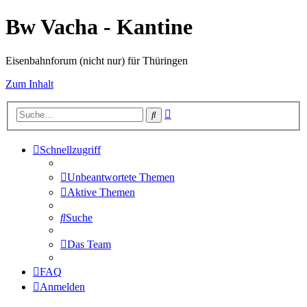
Bw Vacha - Kantine
Eisenbahnforum (nicht nur) für Thüringen
Zum Inhalt
Erweiterte
Suche
Suche
Schnellzugriff
Unbeantwortete Themen
Aktive Themen
Suche
Das Team
FAQ
Anmelden