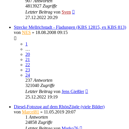
907
Antworten
4813927
Zugriffe
Letzter Beitrag
von
Sven
27.12.2022 20:29
Strecke Mellrichstadt - Fladungen (KBS 12815, ex KBS 813)
von
NES
» 18.08.2008 09:15
1
…
20
21
22
23
24
237
Antworten
321040
Zugriffe
Letzter Beitrag
von
Jens Gießler
25.12.2022 19:19
Diesel-Fotozug auf dem RhönZügle (viele Bilder)
von
Marcel81
» 11.05.2019 20:07
1
Antworten
24858
Zugriffe
Letzter Beitrag
von
Marko76