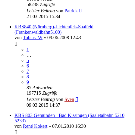
58238
Zugriffe
Letzter Beitrag
von
Patrick
21.03.2015 15:34
KBS840 (Nürnberg)-Lichtenfels-Saalfeld
(Frankenwaldbahn5100)
von
Tobias_W
» 09.06.2008 12:43
1
…
5
6
7
8
9
85
Antworten
197715
Zugriffe
Letzter Beitrag
von
Sven
09.03.2015 14:37
KBS 803 Gemünden - Bad Kissingen (Saaletalbahn 5210,
5233)
von
René Kokert
» 07.01.2010 16:30