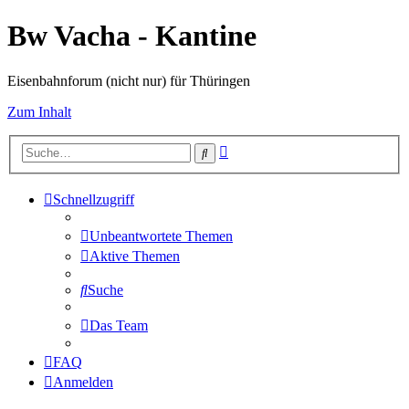
Bw Vacha - Kantine
Eisenbahnforum (nicht nur) für Thüringen
Zum Inhalt
Erweiterte
Suche
Suche
Schnellzugriff
Unbeantwortete Themen
Aktive Themen
Suche
Das Team
FAQ
Anmelden