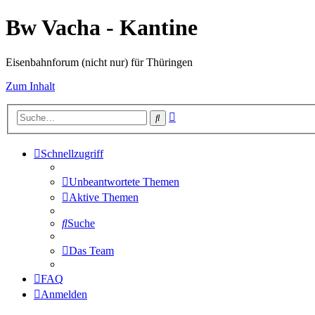
Bw Vacha - Kantine
Eisenbahnforum (nicht nur) für Thüringen
Zum Inhalt
Erweiterte
Suche
Suche
Schnellzugriff
Unbeantwortete Themen
Aktive Themen
Suche
Das Team
FAQ
Anmelden