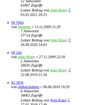
12
Antworten
61897
Zugriffe
Letzter Beitrag
von
John Henry
03.01.2021 20:23
99 5904
von
Henning
» 13.11.2009 21:29
7
Antworten
37714
Zugriffe
Letzter Beitrag
von
John Henry
26.09.2020 14:03
99 244
von
John Henry
» 27.11.2009 22:18
2
Antworten
26650
Zugriffe
Letzter Beitrag
von
John Henry
22.08.2019 21:34
Kl 3859
von
südharzbahner
» 06.06.2010 19:29
6
Antworten
34662
Zugriffe
Letzter Beitrag
von
Netz-Kater
27.01.2019 17:49