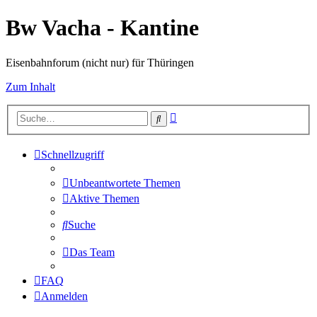
Bw Vacha - Kantine
Eisenbahnforum (nicht nur) für Thüringen
Zum Inhalt
Erweiterte
Suche
Suche
Schnellzugriff
Unbeantwortete Themen
Aktive Themen
Suche
Das Team
FAQ
Anmelden