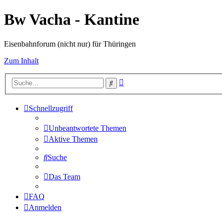
Bw Vacha - Kantine
Eisenbahnforum (nicht nur) für Thüringen
Zum Inhalt
Erweiterte
Suche
Suche
Schnellzugriff
Unbeantwortete Themen
Aktive Themen
Suche
Das Team
FAQ
Anmelden