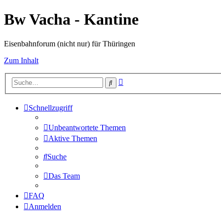
Bw Vacha - Kantine
Eisenbahnforum (nicht nur) für Thüringen
Zum Inhalt
Erweiterte
Suche
Suche
Schnellzugriff
Unbeantwortete Themen
Aktive Themen
Suche
Das Team
FAQ
Anmelden