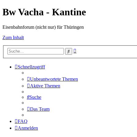
Bw Vacha - Kantine
Eisenbahnforum (nicht nur) für Thüringen
Zum Inhalt
Erweiterte
Suche
Suche
Schnellzugriff
Unbeantwortete Themen
Aktive Themen
Suche
Das Team
FAQ
Anmelden