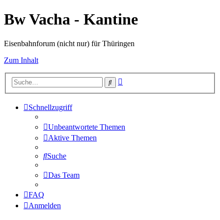
Bw Vacha - Kantine
Eisenbahnforum (nicht nur) für Thüringen
Zum Inhalt
Erweiterte
Suche
Suche
Schnellzugriff
Unbeantwortete Themen
Aktive Themen
Suche
Das Team
FAQ
Anmelden