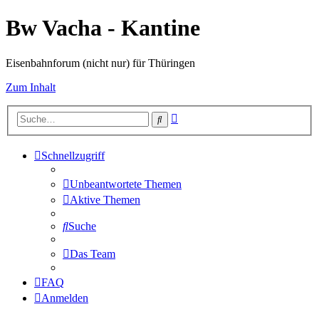
Bw Vacha - Kantine
Eisenbahnforum (nicht nur) für Thüringen
Zum Inhalt
Erweiterte
Suche
Suche
Schnellzugriff
Unbeantwortete Themen
Aktive Themen
Suche
Das Team
FAQ
Anmelden