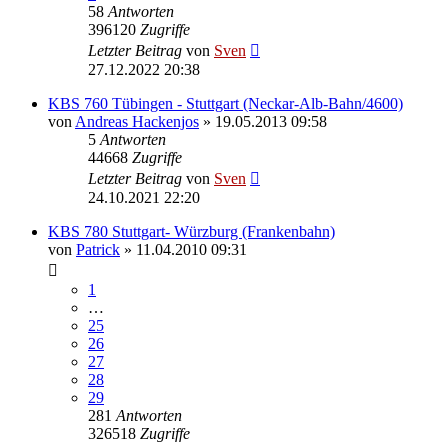
58
Antworten
396120
Zugriffe
Letzter Beitrag
von
Sven
27.12.2022 20:38
KBS 760 Tübingen - Stuttgart (Neckar-Alb-Bahn/4600)
von
Andreas Hackenjos
» 19.05.2013 09:58
5
Antworten
44668
Zugriffe
Letzter Beitrag
von
Sven
24.10.2021 22:20
KBS 780 Stuttgart- Würzburg (Frankenbahn)
von
Patrick
» 11.04.2010 09:31
1
…
25
26
27
28
29
281
Antworten
326518
Zugriffe