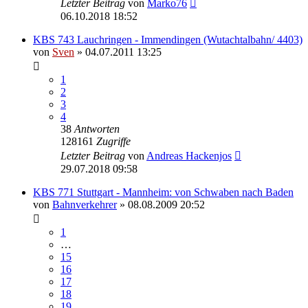
Letzter Beitrag
von
Marko76
06.10.2018 18:52
KBS 743 Lauchringen - Immendingen (Wutachtalbahn/ 4403)
von
Sven
» 04.07.2011 13:25
1
2
3
4
38
Antworten
128161
Zugriffe
Letzter Beitrag
von
Andreas Hackenjos
29.07.2018 09:58
KBS 771 Stuttgart - Mannheim: von Schwaben nach Baden
von
Bahnverkehrer
» 08.08.2009 20:52
1
…
15
16
17
18
19