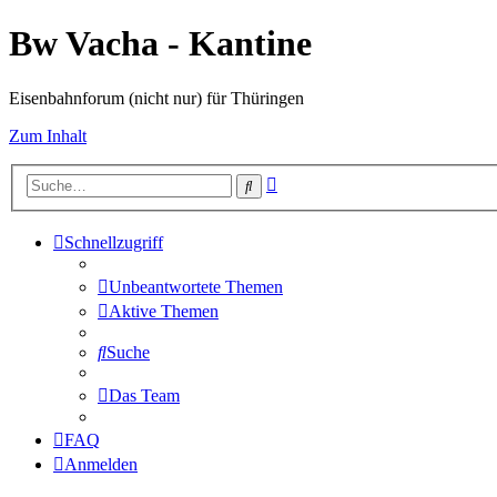
Bw Vacha - Kantine
Eisenbahnforum (nicht nur) für Thüringen
Zum Inhalt
Erweiterte
Suche
Suche
Schnellzugriff
Unbeantwortete Themen
Aktive Themen
Suche
Das Team
FAQ
Anmelden