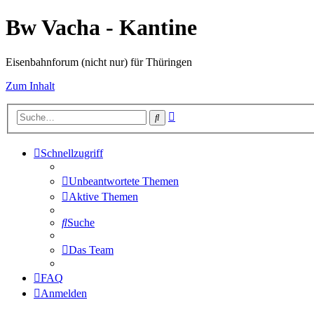
Bw Vacha - Kantine
Eisenbahnforum (nicht nur) für Thüringen
Zum Inhalt
Erweiterte
Suche
Suche
Schnellzugriff
Unbeantwortete Themen
Aktive Themen
Suche
Das Team
FAQ
Anmelden