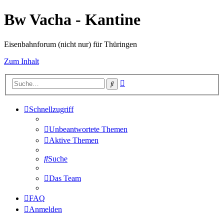
Bw Vacha - Kantine
Eisenbahnforum (nicht nur) für Thüringen
Zum Inhalt
Erweiterte
Suche
Suche
Schnellzugriff
Unbeantwortete Themen
Aktive Themen
Suche
Das Team
FAQ
Anmelden