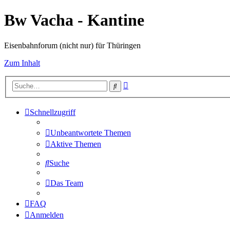
Bw Vacha - Kantine
Eisenbahnforum (nicht nur) für Thüringen
Zum Inhalt
Erweiterte
Suche
Suche
Schnellzugriff
Unbeantwortete Themen
Aktive Themen
Suche
Das Team
FAQ
Anmelden