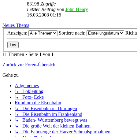
83198
Zugriffe
Letzter Beitrag
von
John Henry
16.03.2008 01:15
Neues Thema
Anzeigen:
Sortiere nach:
Richt
11 Themen • Seite
1
von
1
Zurück zur Foren-Übersicht
Gehe zu
Allgemeines
↳ Lokleitung
↳ Foto- Ecke
Rund um die Eisenbahn
↳ Die Eisenbahn in Thüringen
↳ Die Eisenbahn im Frankenland
↳ Baden- Württemberg bewegt was
↳ Die große Welt der kleinen Bahnen
↳ Die Fahrzeuge der Harzer Schmalspurbahnen