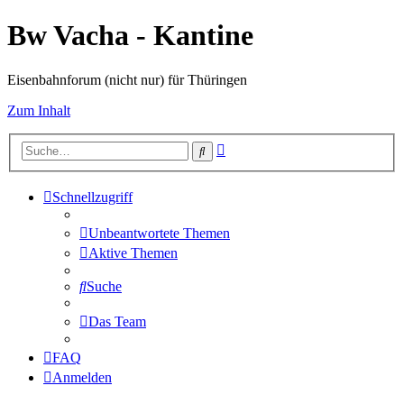
Bw Vacha - Kantine
Eisenbahnforum (nicht nur) für Thüringen
Zum Inhalt
Erweiterte
Suche
Suche
Schnellzugriff
Unbeantwortete Themen
Aktive Themen
Suche
Das Team
FAQ
Anmelden