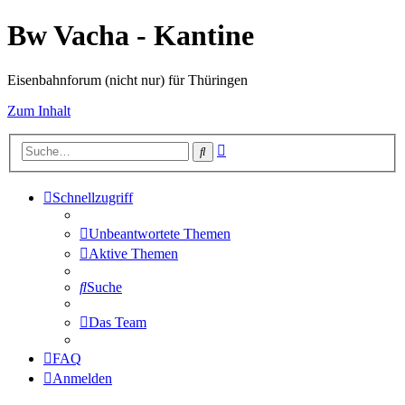
Bw Vacha - Kantine
Eisenbahnforum (nicht nur) für Thüringen
Zum Inhalt
Erweiterte
Suche
Suche
Schnellzugriff
Unbeantwortete Themen
Aktive Themen
Suche
Das Team
FAQ
Anmelden