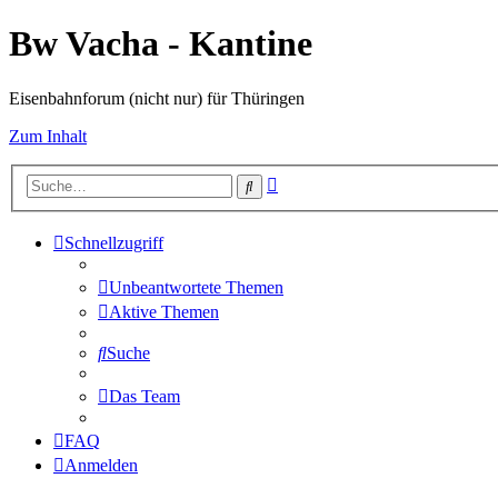
Bw Vacha - Kantine
Eisenbahnforum (nicht nur) für Thüringen
Zum Inhalt
Erweiterte
Suche
Suche
Schnellzugriff
Unbeantwortete Themen
Aktive Themen
Suche
Das Team
FAQ
Anmelden