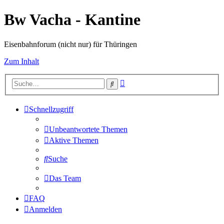
Bw Vacha - Kantine
Eisenbahnforum (nicht nur) für Thüringen
Zum Inhalt
Erweiterte
Suche
Suche
Schnellzugriff
Unbeantwortete Themen
Aktive Themen
Suche
Das Team
FAQ
Anmelden