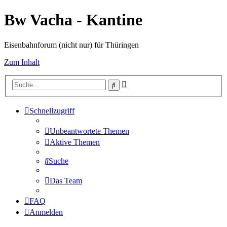
Bw Vacha - Kantine
Eisenbahnforum (nicht nur) für Thüringen
Zum Inhalt
Erweiterte
Suche
Suche
Schnellzugriff
Unbeantwortete Themen
Aktive Themen
Suche
Das Team
FAQ
Anmelden